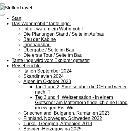
Zum
Hauptinhalt
springen
Start
Das Wohnmobil "Tante Inge"
Intro - warum ein Wohnmobil
Die Planungen Stand / Seite im Aufbau
Bau der Kabine
Innenausbau
Übergabe / Seite im Bau
Die erste Tour / Seite im Bau
Tante Inge wird vom Explorer getestet
Reiseberichte
Italien September 2024
Skandinavien 2024
Alpen im Oktober 2023
Tag 1 und 2, Anreise über die CH und weiter
nach IT
Tag 3 und 4, Weltsensation - in einem
Gletscher am Matterhorn finde ich eine Hand
im ewigen Eis. Wir
Griechenland, Bulgarien, Rumänien 2023
Finnland, Norwegen, Schweden 2022
Türkei, Georgien, Armenien 2018
Bosnien-Herzegowina 2025