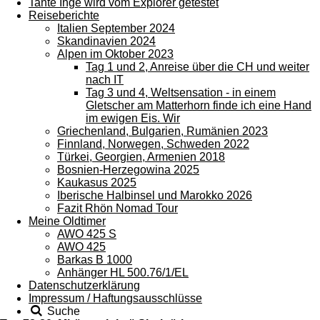
Tante Inge wird vom Explorer getestet
Reiseberichte
Italien September 2024
Skandinavien 2024
Alpen im Oktober 2023
Tag 1 und 2, Anreise über die CH und weiter
nach IT
Tag 3 und 4, Weltsensation - in einem
Gletscher am Matterhorn finde ich eine Hand
im ewigen Eis. Wir
Griechenland, Bulgarien, Rumänien 2023
Finnland, Norwegen, Schweden 2022
Türkei, Georgien, Armenien 2018
Bosnien-Herzegowina 2025
Kaukasus 2025
Iberische Halbinsel und Marokko 2026
Fazit Rhön Nomad Tour
Meine Oldtimer
AWO 425 S
AWO 425
Barkas B 1000
Anhänger HL 500.76/1/EL
Datenschutzerklärung
Impressum / Haftungsausschlüsse
Suche