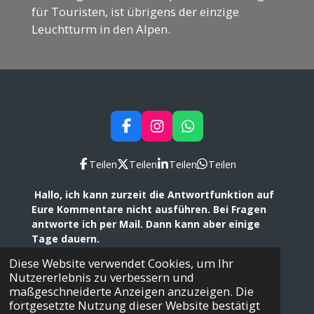
für Touristen, ist übrigens der einzige
Leuchtturm in den Alpen.
F
I
W
a
n
h
c
s
a
Teilen
Teilen
Teilen
Teilen
e
t
t
b
a
s
Hallo, ich kann zurzeit die Antwortfunktion auf
o
g
A
Eure Kommentare nicht ausführen. Bei Fragen
o
r
p
antworte ich per Mail. Dann kann aber einige
k
a
p
Tage dauern.
m
SteffenTravel
Copyright © 2026. Alle Rechte
Diese Website verwendet Cookies, um Ihr
vorbehalten.
Nutzererlebnis zu verbessern und
Mit Unterstützung von
Webador
maßgeschneiderte Anzeigen anzuzeigen. Die
fortgesetzte Nutzung dieser Website bestätigt