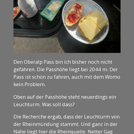
Den Oberalp Pass bin ich bisher noch nicht
gefahren. Die Passhöhe liegt bei 2044 m. Der
Pass ist schön zu fahren, auch mit dem Womo
kein Problem.
Oben auf der Passhöhe steht neuerdings ein
Leuchturm. Was soll dass?
Die Recherche ergab, dass der Leuchturm von
der Rheinmündung stammt. Und ganz in der
Nähe liegt hier die Rheinquelle. Netter Gag