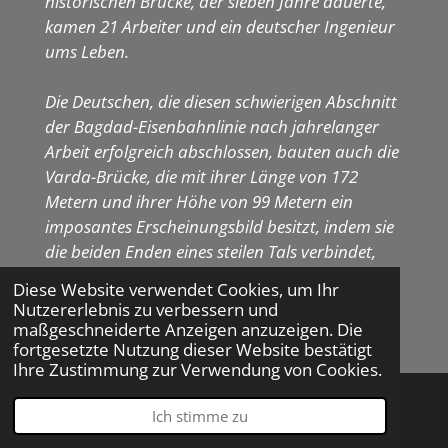
historischen Brücke, der sieben Jahre dauerte,
kamen 21 Arbeiter und ein deutscher Ingenieur
ums Leben.
Die Deutschen, die diesen schwierigen Abschnitt
der Bagdad-Eisenbahnlinie nach jahrelanger
Arbeit erfolgreich abschlossen, bauten auch die
Varda-Brücke, die mit ihrer Länge von 172
Metern und ihrer Höhe von 99 Metern ein
imposantes Erscheinungsbild besitzt, indem sie
die beiden Enden eines steilen Tals verbindet,
um den Transport zu erleichtern. Rund um die
Diese Website verwendet Cookies, um Ihr
Deutsche Brücke verlaufen heute zwei Tunnel,
Nutzererlebnis zu verbessern und
die für den Fahrzeugtransport genutzt werden,
maßgeschneiderte Anzeigen anzuzeigen. Die
fortgesetzte Nutzung dieser Website bestätigt
und es sind auch noch ungenutzte
Ihre Zustimmung zur Verwendung von Cookies.
Brückenbeine zu finden. Vor dem Bau der
Varda-Brücke wurde eine alte Straße genutzt,
Ich stimme zu
E-Mail
Telefon
Karte
deren U-Form für Züge ein hohes Risiko