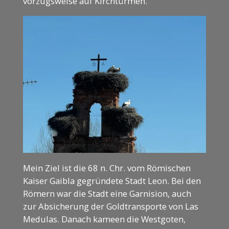
vorzugsweise auf Kirchtürmen.
Mein Ziel ist die 68 n. Chr. vom Römischen
Kaiser Gaibla gegründete Stadt Leon. Bei den
Römern war die Stadt eine Garnision, auch
zur Absicherung der Goldtransporte von Las
Medulas. Danach kameen die Westgoten,