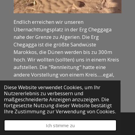
Endlich erreichen wir unseren
Übernachttungsplatz in der Erg Cheggaga
nahe der Grenze zu Algerien. Die Erg
Chegagga ist die größte Sandwüste
Marokkos, die Dünen werden bis zu 300m
hoch. Wir wollten (sollten) uns in einem Kreis
aufstellen. Die "Rennleitung" hatte eine
andere Vorstellung von einem Kreis.....egal,
uns allen hat das so gefallen. Ein Kreis kann in
Diese Website verwendet Cookies, um Ihr
der Wüste auch oval sein.
Nutzererlebnis zu verbessern und
maßgeschneiderte Anzeigen anzuzeigen. Die
Ein unglaublicher schöner Ort mit einem
fortgesetzte Nutzung dieser Website bestätigt
magischen Licht bei Sonnenuntergang. Eine
Ihre Zustimmung zur Verwendung von Cookies.
Stimmung zaubert das bei mir die ich nicht
beschreiben kann. Da ist mir auch egal dass
Ich stimme zu
E-Mail
Telefon
Karte
ich mittlerweile überall Sand im Fahrzeug