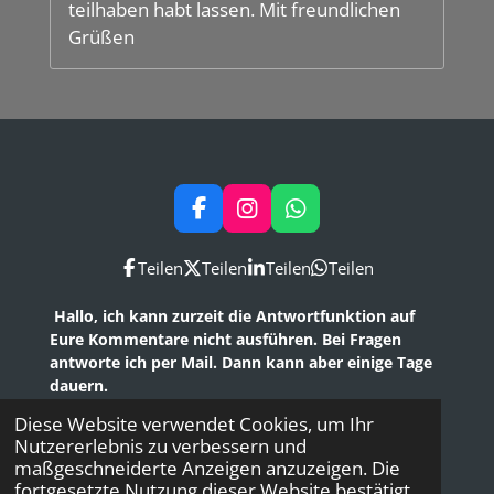
teilhaben habt lassen. Mit freundlichen
Grüßen
F
I
W
a
n
h
c
s
a
Teilen
Teilen
Teilen
Teilen
e
t
t
b
a
s
Hallo, ich kann zurzeit die Antwortfunktion auf
o
g
A
Eure Kommentare nicht ausführen. Bei Fragen
o
r
p
antworte ich per Mail. Dann kann aber einige Tage
k
a
p
dauern.
m
SteffenTravel
Copyright © 2026. Alle Rechte
Diese Website verwendet Cookies, um Ihr
vorbehalten.
Nutzererlebnis zu verbessern und
Mit Unterstützung von
Webador
maßgeschneiderte Anzeigen anzuzeigen. Die
fortgesetzte Nutzung dieser Website bestätigt