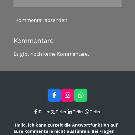
Kommentar absenden
Kommentare
Es gibt noch keine Kommentare.
F
I
W
a
n
h
c
s
a
Teilen
Teilen
Teilen
Teilen
e
t
t
b
a
s
Hallo, ich kann zurzeit die Antwortfunktion auf
o
g
A
Eure Kommentare nicht ausführen. Bei Fragen
o
r
p