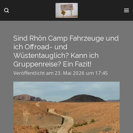
Zum
Hauptinhalt
springen
Sind Rhön Camp Fahrzeuge und
ich Offroad- und
Wüstentauglich? Kann ich
Gruppenreise? Ein Fazit!
Veröffentlicht am 23. Mai 2026 um 17:45