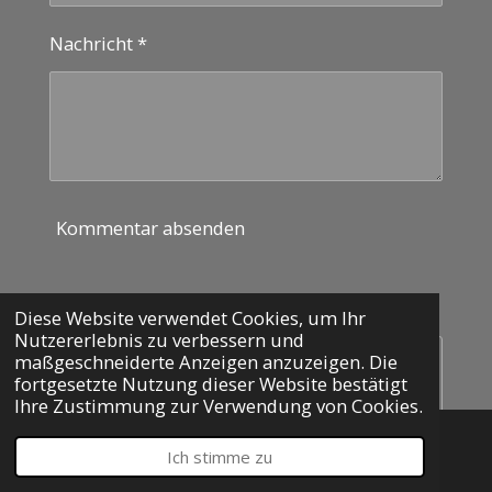
Nachricht *
Kommentar absenden
Kommentare
Diese Website verwendet Cookies, um Ihr
Nutzererlebnis zu verbessern und
maßgeschneiderte Anzeigen anzuzeigen. Die
Katrin & Heiko
Vor 2 Monate
fortgesetzte Nutzung dieser Website bestätigt
Hey Steffen, wir haben mit großem
Ihre Zustimmung zur Verwendung von Cookies.
Interesse dein Résumé zur Rhön Camp
Marokko-Reise gelesen. Viele
Ich stimme zu
E-Mail
Telefon
Karte
Einschätzungen zu Marokko und den