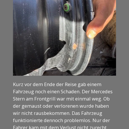
Kurz vor dem Ende der Reise gab einem
Fahrzeug noch einen Schaden. Der Mercedes
Stern am Frontgrill war mit einmal weg. Ob
der gemaust oder verlorenen wurde haben
wir nicht rausbekommen. Das Fahrzeug
funktionierte dennoch problemlos. Nur der
Fahrer kam mit dem Verlust nicht zurecht