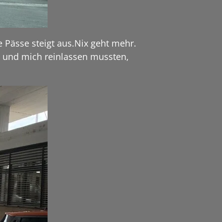
e Pässe steigt aus.Nix geht mehr.
en und mich reinlassen mussten,