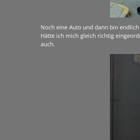
Noch eine Auto und dann bin endlich dr
Hätte ich mich gleich richtig eingeo
auch.