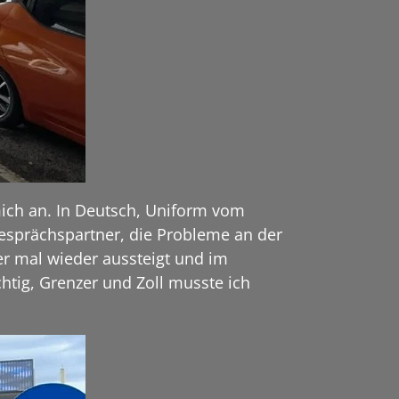
mich an. In Deutsch, Uniform vom
sprächspartner, die Probleme an der
r mal wieder aussteigt und im
htig, Grenzer und Zoll musste ich