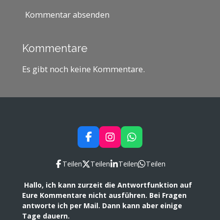
Kommentar absenden
Kommentare
Es gibt noch keine Kommentare.
F
I
W
a
n
h
c
s
a
Teilen
Teilen
Teilen
Teilen
e
t
t
b
a
s
Hallo, ich kann zurzeit die Antwortfunktion auf
o
g
A
Eure Kommentare nicht ausführen. Bei Fragen
o
r
p
antworte ich per Mail. Dann kann aber einige
k
a
p
Tage dauern.
m