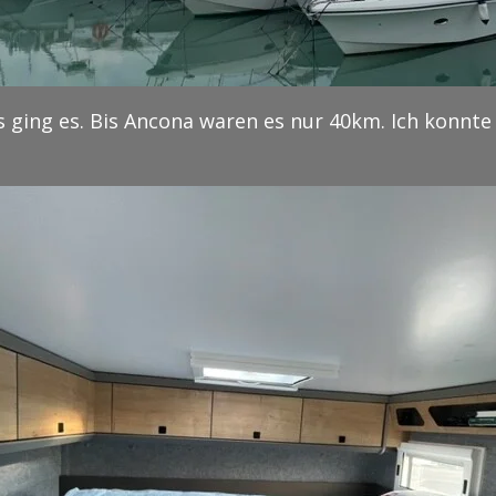
 ging es. Bis Ancona waren es nur 40km. Ich konnte m