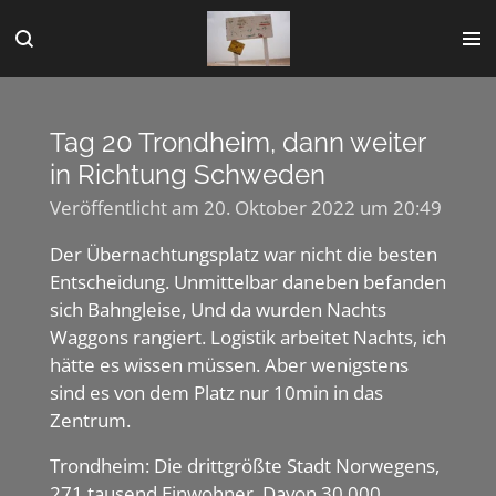
Zum
Hauptinhalt
springen
Tag 20 Trondheim, dann weiter
in Richtung Schweden
Veröffentlicht am 20. Oktober 2022 um 20:49
Der Übernachtungsplatz war nicht die besten
Entscheidung. Unmittelbar daneben befanden
sich Bahngleise, Und da wurden Nachts
Waggons rangiert. Logistik arbeitet Nachts, ich
hätte es wissen müssen. Aber wenigstens
sind es von dem Platz nur 10min in das
Zentrum.
Trondheim: Die drittgrößte Stadt Norwegens,
271 tausend Einwohner. Davon 30 000