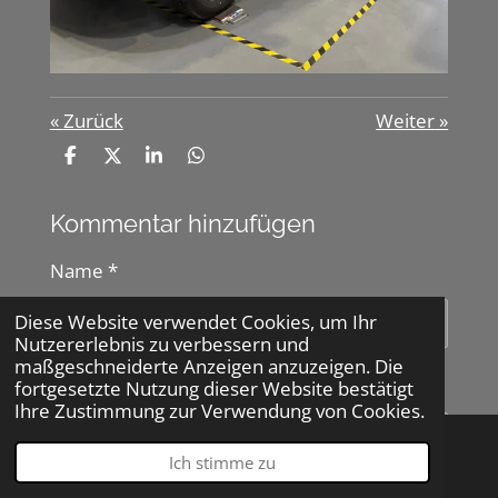
«
Zurück
Weiter
»
T
T
T
T
e
e
e
e
i
i
i
i
l
l
l
l
Kommentar hinzufügen
e
e
e
e
n
n
n
n
Name *
Diese Website verwendet Cookies, um Ihr
Nutzererlebnis zu verbessern und
maßgeschneiderte Anzeigen anzuzeigen. Die
E-Mail-Adresse *
fortgesetzte Nutzung dieser Website bestätigt
Ihre Zustimmung zur Verwendung von Cookies.
Ich stimme zu
E-Mail
Telefon
Karte
Nachricht *