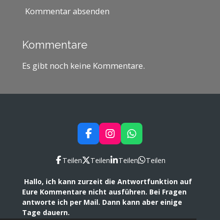
Kommentar absenden
Kommentare
Es gibt noch keine Kommentare.
F
I
W
a
n
h
c
s
a
Teilen
Teilen
Teilen
Teilen
e
t
t
b
a
s
Hallo, ich kann zurzeit die Antwortfunktion auf
o
g
A
Eure Kommentare nicht ausführen. Bei Fragen
o
r
p
antworte ich per Mail. Dann kann aber einige
k
a
p
Tage dauern.
m