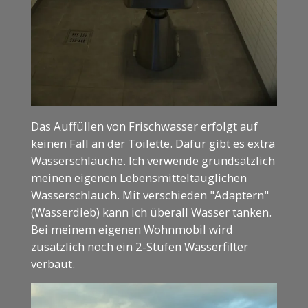
Das Auffüllen von Frischwasser erfolgt auf
keinen Fall an der Toilette. Dafür gibt es extra
Wasserschläuche. Ich verwende grundsätzlich
meinen eigenen Lebensmitteltauglichen
Wasserschlauch. Mit verschieden "Adaptern"
(Wasserdieb) kann ich überall Wasser tanken.
Bei meinem eigenen Wohnmobil wird
zusätzlich noch ein 2-Stufen Wasserfilter
verbaut.