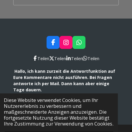
F
I
W
a
n
h
c
s
a
Teilen
Teilen
Teilen
Teilen
e
t
t
b
a
s
Hallo, ich kann zurzeit die Antwortfunktion auf
o
g
A
Eure Kommentare nicht ausführen. Bei Fragen
o
r
p
antworte ich per Mail. Dann kann aber einige
k
a
p
Tage dauern.
m
SteffenTravel
Copyright © 2026. Alle Rechte
Diese Website verwendet Cookies, um Ihr
vorbehalten.
Nutzererlebnis zu verbessern und
Mit Unterstützung von
Webador
maßgeschneiderte Anzeigen anzuzeigen. Die
fortgesetzte Nutzung dieser Website bestätigt
Ihre Zustimmung zur Verwendung von Cookies.