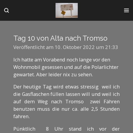
Zum
Hauptinhalt
springen
Tag 10 von Alta nach Tromso
Veröffentlicht am 10. Oktober 2022 um 21:33
Ich hatte am Vorabend noch lange vor den
Wohnmobil gesessen und auf die Polarlichter
gewartet. Aber leider nix zu sehen.
Der heutige Tag wird etwas stressig weil ich
die Gasflaschen füllen lassen will und weil ich
auf dem Weg nach Tromso zwei Fähren
benutzen muss die nur ca. alle 2,5 Stunden
fahren.
Pünktlich 8 Uhr stand ich vor der