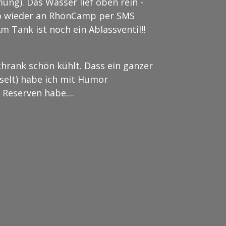
ung). Das Wasser lief oben rein -
Also wieder an RhönCamp per SMS
m Tank ist noch ein Ablassventil!!
chrank schön kühlt. Dass ein ganzer
selt) habe ich mit Humor
Reserven habe....