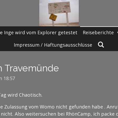
e Inge wird vom Explorer getestet
Reiseberichte
Impressum / Haftungsausschlüsse
ch Travemünde
m 18:57
Tag wird Chaotisch.
ie Zulassung vom Womo nicht gefunden habe . Anruf
nicht. Also weitersuchen bei RhönCamp, ich packe 