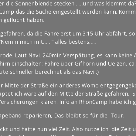
inter die Sonnenblende stecken……und was klemmt da?
Camp das die Suche eingestellt werden kann. Komme
n geflucht haben.
fahren, da die Fähre erst um 3:15 Uhr abfährt, soll
.“Nemm mich mit……“ alles bestens…..
rode. Laut Navi. 240min Verspätung, es kann keine 
ehirn einschalten: Fahre über Gifhorn und Uelzen, ca
te schneller berechnet als das Navi :)
der Mitte der Straße ein anderes Womo entgegenge
ptet ich wäre auf den Mitte der Straße gefahren. Str
e Versicherungen klären. Info an RhönCamp habe ich 
apeband reparieren, Das bleibt so für die Tour.
kt und hatte nun viel Zeit. Also nutze ich die Zeit