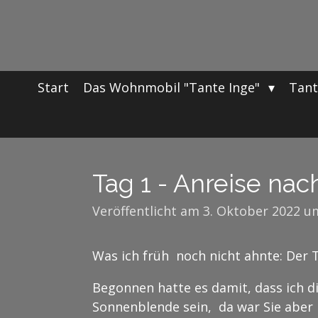
Zum
Hauptinhalt
springen
Start
Das Wohnmobil "Tante Inge"
Tant
Tag 1 - Anreise na
Veröffentlicht am 3. Oktober 2022 u
Was ich früh noch nicht ahnte: Der 
Begonnen hatte es damit, dass ich d
Sonnenblende sein, da war Sie aber 