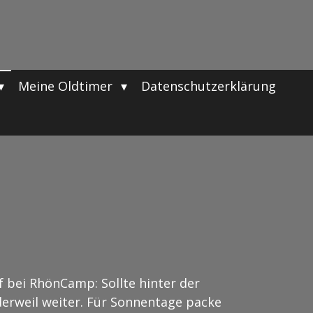
Meine Oldtimer
Datenschutzerklärung
 bei RhönCamp: Sollte hinter der
derweil weiter. Für Sonnentage packe