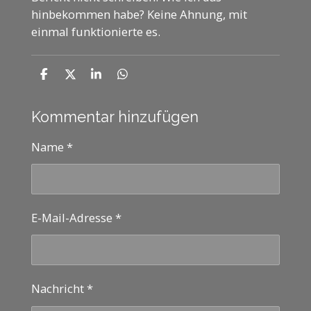
hinbekommen habe? Keine Ahnung, mit
einmal funktionierte es.
T
T
T
T
e
e
e
e
i
i
i
i
l
l
l
l
Kommentar hinzufügen
e
e
e
e
n
n
n
n
Name *
E-Mail-Adresse *
Nachricht *